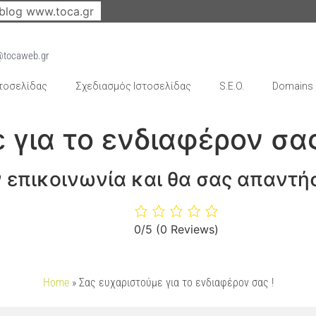
blog www.toca.gr
@tocaweb.gr
τοσελίδας
Σχεδιασμός Ιστοσελίδας
S.E.O.
Domains
 για το ενδιαφέρον σας
ν επικοινωνία και θα σας απαντή
0/5
(0 Reviews)
Home
»
Σας ευχαριστούμε για το ενδιαφέρον σας !